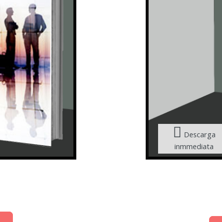
Descarga
inmmediata